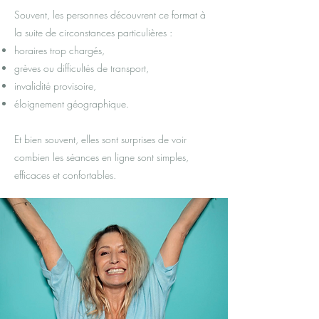
Souvent, les personnes découvrent ce format à
la suite de circonstances particulières :
horaires trop chargés,
grèves ou difficultés de transport,
invalidité provisoire,
éloignement géographique.
Et bien souvent, elles sont surprises de voir
combien les séances en ligne sont simples,
efficaces et confortables.